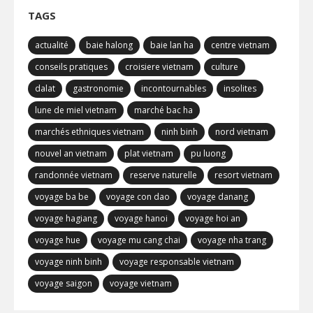
TAGS
actualité
baie halong
baie lan ha
centre vietnam
conseils pratiques
croisiere vietnam
culture
dalat
gastronomie
incontournables
insolites
lune de miel vietnam
marché bac ha
marchés ethniques vietnam
ninh binh
nord vietnam
nouvel an vietnam
plat vietnam
pu luong
randonnée vietnam
reserve naturelle
resort vietnam
voyage ba be
voyage con dao
voyage danang
voyage hagiang
voyage hanoi
voyage hoi an
voyage hue
voyage mu cang chai
voyage nha trang
voyage ninh binh
voyage responsable vietnam
voyage saigon
voyage vietnam